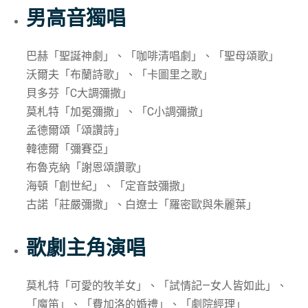
男高音獨唱
巴赫「聖誕神劇」、「咖啡清唱劇」、「聖母頌歌」
沃爾夫「布蘭詩歌」、「卡圖里之歌」
貝多芬「C大調彌撒」
莫札特「加冕彌撒」、「C小調彌撒」
孟德爾頌「頌讚詩」
韓德爾「彌賽亞」
布魯克納「謝恩頌讚歌」
海頓「創世紀」、「定音鼓彌撒」
古諾「莊嚴彌撒」、白遼士「羅密歐與朱麗葉」
歌劇主角演唱
莫札特「可愛的牧羊女」、「試情記—女人皆如此」、
「魔笛」、「費加洛的婚禮」、「劇院經理」