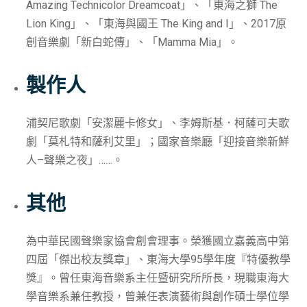
Amazing Technicolor Dreamcoat」、「東海之獅 The
Lion King」、「東海與國王 The King and I」、2017原
創音樂劇「新白蛇傳」、「Mamma Mia」。
製作人
浦契尼歌劇「安潔麗卡修女」、李姆斯基．柯薩可夫歌
劇「莫札特和薩利艾里」；國家音樂廳「迎接音樂新鮮
人–聲樂之夜」……。
其他
為中華民國聲樂家協會創會理事。榮獲國立嘉義高中第
四屆「傑出校友獎章」、東海大學95學年度『特優教學
獎』。曾任東海音樂系主任暨研究所所長，現職東海大
學音樂系兼任教授，曾兼任表演藝術與創作碩士學位學