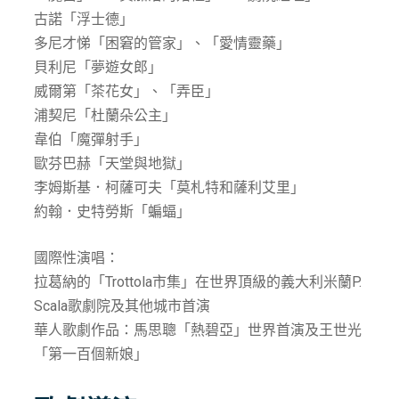
古諾「浮士德」
多尼才悌「困窘的管家」、「愛情靈藥」
貝利尼「夢遊女郎」
威爾第「茶花女」、「弄臣」
浦契尼「杜蘭朵公主」
韋伯「魔彈射手」
歐芬巴赫「天堂與地獄」
李姆斯基．柯薩可夫「莫札特和薩利艾里」
約翰．史特勞斯「蝙蝠」
國際性演唱：
拉葛納的「Trottola市集」在世界頂級的義大利米蘭P.
Scala歌劇院及其他城市首演
華人歌劇作品：馬思聰「熱碧亞」世界首演及王世光
「第一百個新娘」