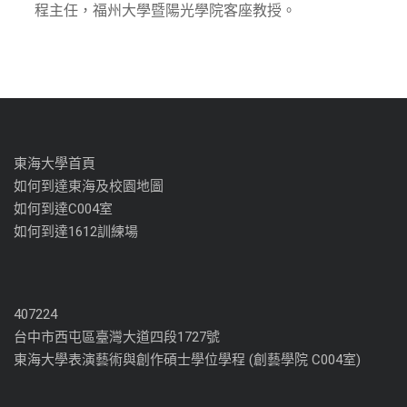
程主任，福州大學暨陽光學院客座教授。
東海大學首頁
如何到達東海及校園地圖
如何到達C004室
如何到達1612訓練場
407224
台中市西屯區臺灣大道四段1727號
東海大學表演藝術與創作碩士學位學程 (創藝學院 C004室)