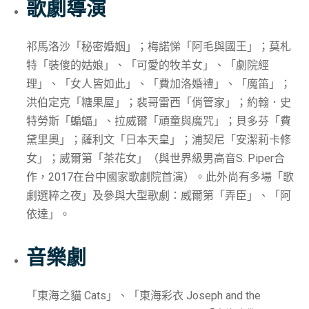
歌劇導演
祁馬洛沙「秘密婚姻」；梅諾悌「阿毛與國王」；莫札
特「裝傻的姑娘」、「可愛的牧羊女」、「劇院經
理」、「女人皆如此」、「費加洛婚禮」、「魔笛」；
洪伯定克「糖果屋」；裴哥雷西「俏管家」；約翰．史
特勞斯「蝙蝠」、拉威爾「頑童與魔咒」；貝多芬「費
黛里奧」；薩利文「日本天皇」；浦契尼「安潔莉卡修
女」；威爾第「茶花女」（與世界級男高音S. Piper合
作，2017在台中國家歌劇院首演）。此外尚有多場「歌
劇選粹之夜」及參與大型歌劇：威爾第「弄臣」、「阿
依達」。
音樂劇
「東海之貓 Cats」、「東海彩衣 Joseph and the