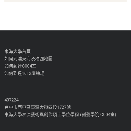
東海大學首頁
如何到達東海及校園地圖
如何到達C004室
如何到達1612訓練場
407224
台中市西屯區臺灣大道四段1727號
東海大學表演藝術與創作碩士學位學程 (創藝學院 C004室)