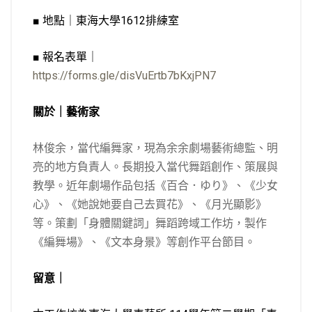
■ 地點｜東海大學1612排練室
■ 報名表單｜
https://forms.gle/disVuErtb7bKxjPN7
關於｜藝術家
林俊余，當代編舞家，現為余余劇場藝術總監、明
亮的地方負責人。長期投入當代舞蹈創作、策展與
教學。近年劇場作品包括《百合．ゆり》、《少女
心》、《她說她要自己去買花》、《月光顯影》
等。策劃「身體關鍵詞」舞蹈跨域工作坊，製作
《編舞場》、《文本身景》等創作平台節目。
留意｜