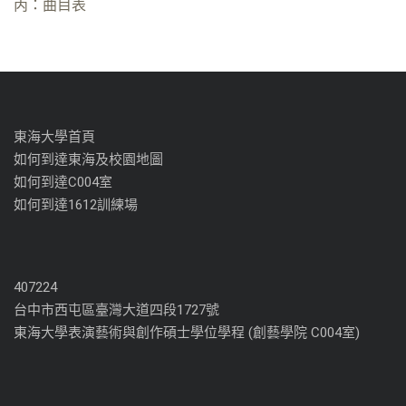
丙：曲目表
東海大學首頁
如何到達東海及校園地圖
如何到達C004室
如何到達1612訓練場
407224
台中市西屯區臺灣大道四段1727號
東海大學表演藝術與創作碩士學位學程 (創藝學院 C004室)